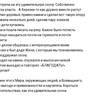
отрела на эту удивительную сосну. Собственно
гла упасть… А березки то как дружно вместе растут
пил деревья, привез камни и сделал вот такую опору.
ала несколько дней, сделав пару эскизов
 дети купались.
и и пошла писать на реку. Важно было попасть
лнце находиться почти на горизонте и почти
вета.
ду делом общалась с интересующимся моим
них и был дядя Женя, с которым мы познакомились.
 поддержал сосну.
дил на камни, спускался и мылся мочалкой
потом выходил и повторял: «БЛАГОДАТЬ!»
делал!
жке этого Мира, окружающих людей, и Всевышнего,
й выгоде и привязанностях и научитесь бороться
оятельствах, как эта удивительная сосна.