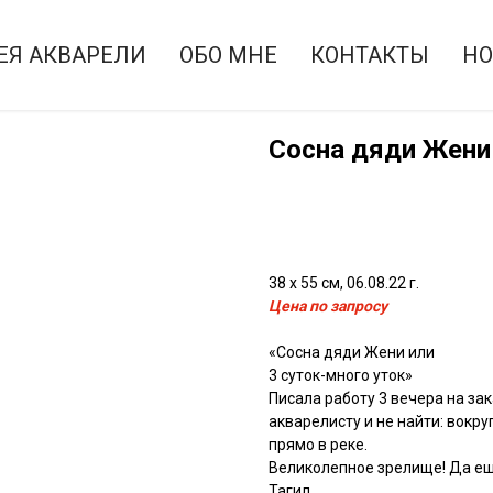
ЕЯ АКВАРЕЛИ
ОБО МНЕ
КОНТАКТЫ
НО
Сосна дяди Жени
Купить
38 х 55 см, 06.08.22 г.
Цена по запросу
«Сосна дяди Жени или
3 суток-много уток»
Писала работу 3 вечера на зак
акварелисту и не найти: вокр
прямо в реке.
Великолепное зрелище! Да ещ
Тагил.