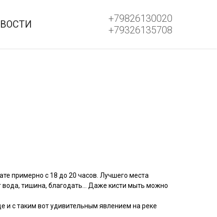
+79826130020
ВОСТИ
+79326135708
ате примерно с 18 до 20 часов. Лучшего места
уг вода, тишина, благодать… Даже кисти мыть можно
е и с таким вот удивительным явлением на реке