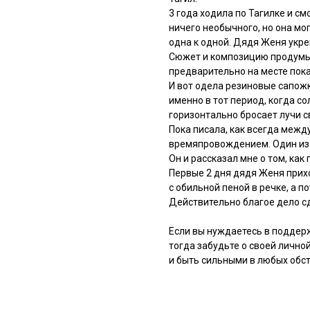
3 года ходила по Тагилке и см
ничего необычного, но она мо
одна к одной. Дядя Женя укре
Сюжет и композицию продумыв
предварительно на месте пока
И вот одела резиновые сапожк
именно в тот период, когда со
горизонтально бросает лучи с
Пока писала, как всегда меж
времяпровождением. Один из 
Он и рассказал мне о том, как
Первые 2 дня дядя Женя прихо
с обильной пеной в речке, а 
Действительно благое дело с
Если вы нуждаетесь в поддер
тогда забудьте о своей лично
и быть сильными в любых обст