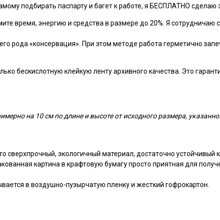
амому подбирать паспарту и багет к работе, я БЕСПЛАТНО сделаю э
ите время, энергию и средства в размере до 20%. Я сотрудничаю с
оего рода «консервация». При этом методе работа герметично запе
ько бескислотную клейкую ленту архивного качества. Это гарантир
мерно на 10 см по длине и высоте от исходного размера, указанно
то сверхпрочный, экологичный материал, достаточно устойчивый к
пакованная картина в крафтовую бумагу просто приятная для получ
ывается в воздушно-пузырчатую пленку и жесткий гофрокартон.