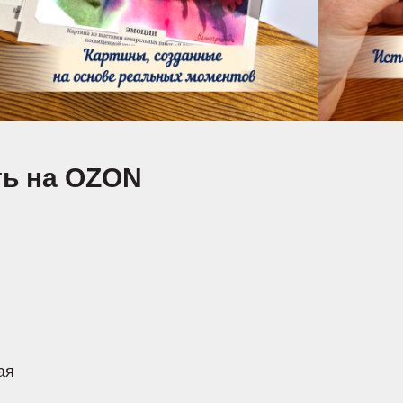
ть на OZON
ая