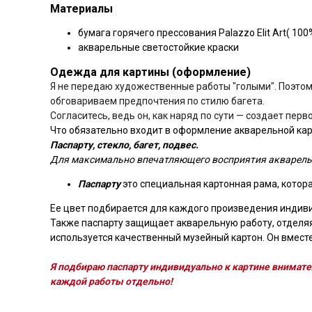
Материалы
бумага горячего прессования Palazzo Elit Art( 100
акварельные светостойкие краски
Одежда для картины (оформление)
Я не передаю художественные работы "голыми". Поэтом
обговариваем предпочтения по стилю багета.
Согласитесь, ведь он, как наряд по сути — создает пер
Что обязательно входит в оформление акварельной ка
Паспарту, стекло, багет, подвес.
Для максимально впечатляющего восприятия акварель
Паспарту
это специальная картонная рама, котор
Ее цвет подбирается для каждого произведения индиви
Также паспарту защищает акварельную работу, отделяя
используется качественный музейный картон. Он вместе
Я подбираю паспарту индивидуально к картине внимате
каждой работы отдельно!