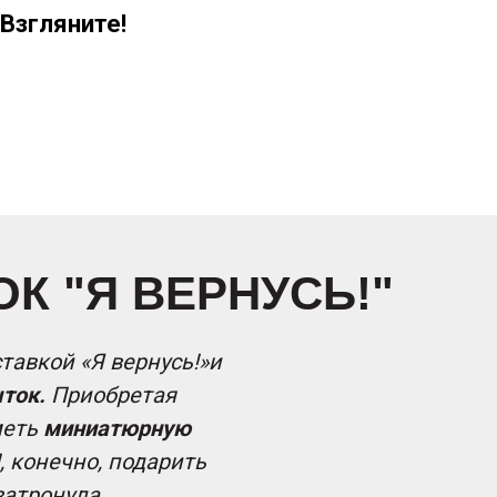
Взгляните!
К "Я ВЕРНУСЬ!"
тавкой «Я вернусь!»и
ток.
Приобретая
меть
миниатюрную
, конечно, подарить
затронула.