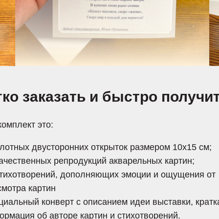
гко заказать и быстро получи
омплект это:
плотных двусторонних открыток размером 10х15 см;
качественных репродукций акварельных картин;
стихотворений, дополняющих эмоции и ощущения от
смотра картин
циальный конверт с описанием идеи выставки, кратк
ормация об авторе картин и стихотворений.