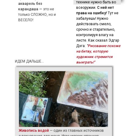
технике нужно быть во
акварель без
всеоружии.
С ней нет
карандаша
—
это не
права на ошибку!
Тут не
только СЛОЖНО, но и
забалуешь! Нужно
ВЕСЕЛО!
действовать смело,
срочно и старательно,
контролируя влагу на
листе. Как сказал Эдгар
Дэга:
"
Рисование похоже
на битву, которую
художник стремится
ИДЕМ ДАЛЬШЕ...
выиграть!"
Живопись водой
— один из главных источников
вдохновения для меня. Игра мягких оттенков,