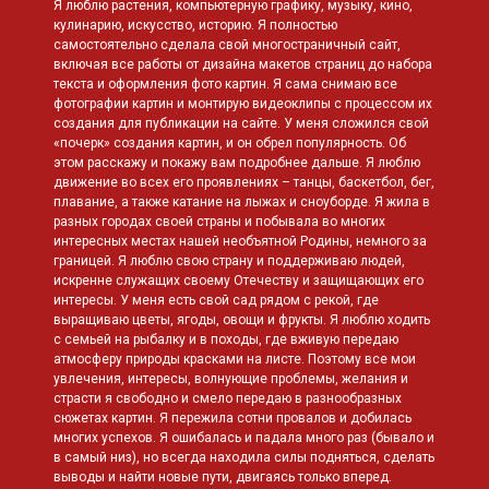
Я люблю растения, компьютерную графику, музыку, кино,
кулинарию, искусство, историю. Я полностью
самостоятельно сделала свой многостраничный сайт,
включая все работы от дизайна макетов страниц до набора
текста и оформления фото картин. Я сама снимаю все
фотографии картин и монтирую видеоклипы с процессом их
создания для публикации на сайте. У меня сложился свой
«почерк» создания картин, и он обрел популярность. Об
этом расскажу и покажу вам подробнее дальше. Я люблю
движение во всех его проявлениях – танцы, баскетбол, бег,
плавание, а также катание на лыжах и сноуборде. Я жила в
разных городах своей страны и побывала во многих
интересных местах нашей необъятной Родины, немного за
границей. Я люблю свою страну и поддерживаю людей,
искренне служащих своему Отечеству и защищающих его
интересы. У меня есть свой сад рядом с рекой, где
выращиваю цветы, ягоды, овощи и фрукты. Я люблю ходить
с семьей на рыбалку и в походы, где вживую передаю
атмосферу природы красками на листе. Поэтому все мои
увлечения, интересы, волнующие проблемы, желания и
страсти я свободно и смело передаю в разнообразных
сюжетах картин. Я пережила сотни провалов и добилась
многих успехов. Я ошибалась и падала много раз (бывало и
в самый низ), но всегда находила силы подняться, сделать
выводы и найти новые пути, двигаясь только вперед.