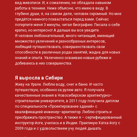
вид живописи. И, к сожалению, не обладала навыком
работы в технике. Ниже объясню, что имею в виду. В
глубине души, я, на самом деле, человек скромный. Но мне
придётся немного похвастаться перед вами. Сейчас
потерпите меня 3 минуты, читая биографию. Писала о себе
кратко, но интересно! А дальше вы все увидите.
Я человек любознательный, много читающий, имеющий
множество увлечений и разнообразных интересов,
любящий путешествовать, совершенствовать свои
способности в различных родах занятий, жадна для новых
знаний и опыта. Увлеченно осваиваю новые рубежи и
добиваюсь в них совершенства.
Я выросла в Сибири
Живу на Урале. Люблю воду, снег и баню. И часто
путешествую, особенно за рулем авто. Я получала
качественные знания в Новосибирском архитектурно–
строительном университете, в 2011 году получила диплом
по специальности «Проектирование зданий» с
квалификацией инженер–архитектор. Люблю строить и
преображать пространство. А также я – сертифицированный
инструктор йоги, училась и в Индии. Практикую Хатха йогу с
2009 года и с удовольствием учу людей дышать.