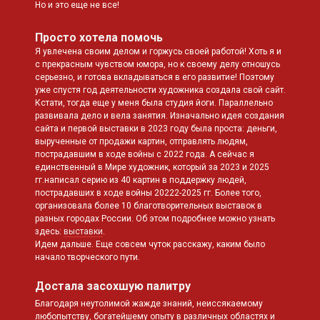
Но и это еще не все!
Просто хотела помочь
Я увлечена своим делом и горжусь своей работой! Хоть я и
с прекрасным чувством юмора, но к своему делу отношусь
серьезно, и готова вкладываться в его развитие! Поэтому
уже спустя год деятельности художника создала свой сайт.
Кстати, тогда еще у меня была студия йоги. Параллельно
развивала дело и вела занятия. Изначально идея создания
сайта и первой выставки в 2023 году была проста: деньги,
вырученные от продажи картин, отправлять людям,
пострадавшим в ходе войны с 2022 года. А сейчас я
единственный в Мире художник, который за 2023 и 2025
гг.написал серию из 40 картин в поддержку людей,
пострадавших в ходе войны 20222-2025 гг. Более того,
организовала более 10 благотворительных выставок в
разных городах России. Об этом подробнее можно узнать
здесь:
выставки
.
Идем дальше. Еще совсем чуток расскажу, каким было
начало творческого пути.
Достала засохшую палитру
Благодаря неутолимой жажде знаний, неиссякаемому
любопытству, богатейшему опыту в различных областях и