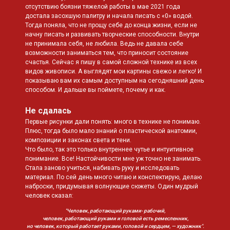
отсутствию боязни тяжелой работы в мае 2021 года
достала засохшую палитру и начала писать с «0» водой.
Тогда поняла, что не прощу себе до конца жизни, если не
начну писать и развивать творческие способности. Внутри
не принимала себя, не любила. Ведь не давала себе
возможности заниматься тем, что приносит состояние
счастья. Сейчас я пишу в самой сложной технике из всех
видов живописи. А выглядят мои картины свежо и легко! И
показываю вам их самым доступным на сегодняшний день
способом. И дальше вы поймете, почему и как.
Не сдалась
Первые рисунки дали понять: много в технике не понимаю.
Плюс, тогда было мало знаний о пластической анатомии,
композиции и законах света и тени.
Что было, так это только внутреннее чутье и интуитивное
понимание. Все! Настойчивости мне уж точно не занимать.
Стала заново учиться, набивать руку и исследовать
материал. По сей день много читаю и конспектирую, делаю
наброски, придумывая волнующие сюжеты. Один мудрый
человек сказал:
"Человек, работающий руками- рабочий,
человек, работающий руками и головой есть ремесленник,
но человек, который работает руками, головой и сердцем, — художник".