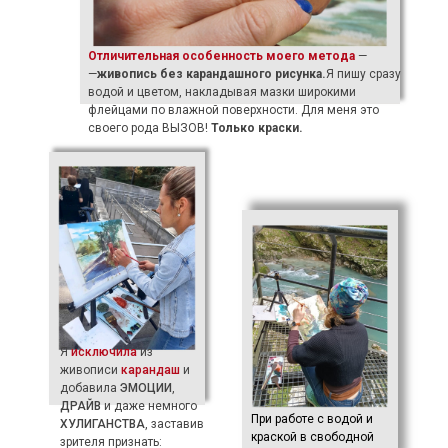
Отличительная особенность моего метода
—
—
живопись без карандашного рисунка.
Я пишу сразу
водой и цветом, накладывая мазки широкими
флейцами по влажной поверхности. Для меня это
своего рода ВЫЗОВ!
Только краски.
Я
исключила
из
живописи
карандаш
и
добавила
ЭМОЦИИ
,
ДРАЙВ
и даже немного
При работе с водой и
ХУЛИГАНСТВА
, заставив
краской в свободной
зрителя признать: