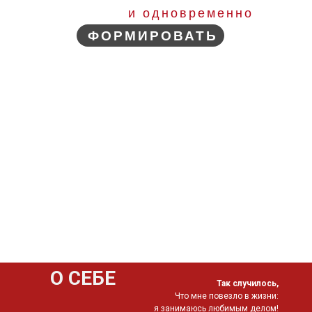
и одновременно
ФОРМИРОВАТЬ
ы. А порой его — вкуса и вовсе нет, ну или по крайней м
общее. Мы все любим находиться в интерьере, украшенном 
о, живопись создает уют и улучшает атмосферу пространст
ко мне в галерею! Уникальное пространство, в которое мо
ния картин водой: от чистого листа до увлекательной исто
х картин.
О СЕБЕ
Так случилось,
Что мне повезло в жизни:
я занимаюсь любимым делом!