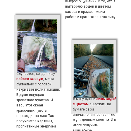
выброс ощущений. И то,
что я
вытворяю водой и цветом
как раз
и придает моим
работам притягательную силу.
Случается, когда пишу
пейзаж вживую
, меня
буквально с головой
накрывает волна эмоций.
В душе ощущаю
Я могу одной
лишь водой
трепетное чувство
. И
с цветом
выложить на
весь этот океан
бумаге свои
красочных чувств
впечатления, связанные
переходит на лист.Так
с увиденным местом. И в
получаются
картины
,
итоге получить
пропитанные энергией
волшебное