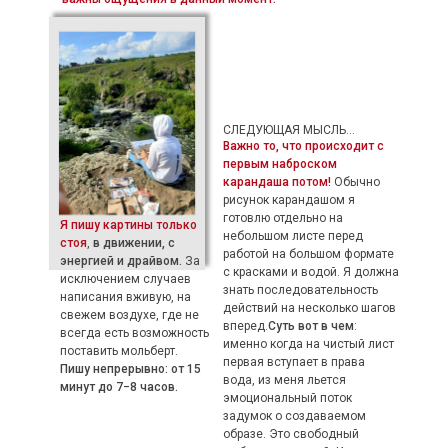
СЛЕДУЮЩАЯ МЫСЛЬ...
Важно то, что происходит с
первым наброском
карандаша потом!
Обычно
рисунок карандашом я
готовлю отдельно на
Я пишу картины только
небольшом листе перед
стоя
,
в движении, с
работой на большом формате
энергией и драйвом.
За
с красками и водой. Я должна
исключением случаев
знать последовательность
написания вживую, на
действий на несколько шагов
свежем воздухе, где не
вперед.
Суть вот в чем
:
всегда есть возможность
именно когда на чистый лист
поставить мольберт.
первая вступает в права
Пишу непрерывно: от 15
вода, из меня льется
минут до 7−8 часов.
эмоциональный поток
задумок о создаваемом
образе. Это свободный