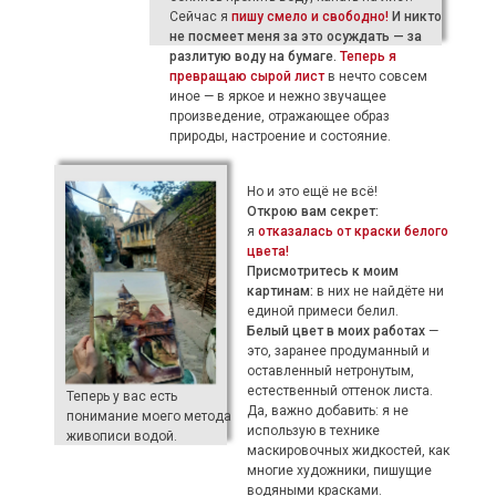
Сейчас я
пишу смело и свободно!
И никто
не посмеет меня за это осуждать — за
разлитую воду на бумаге.
Теперь я
превращаю сырой лист
в нечто совсем
иное — в яркое и нежно звучащее
произведение, отражающее образ
природы, настроение и состояние.
Но и это ещё не всё!
Открою вам секрет:
я
отказалась от краски белого
цвета!
Присмотритесь к моим
картинам:
в них не найдёте ни
единой примеси белил.
Белый цвет в моих работах
—
это, заранее продуманный и
оставленный нетронутым,
естественный оттенок листа.
Теперь у вас есть
Да, важно добавить: я не
понимание моего метода
использую в технике
живописи водой.
маскировочных жидкостей, как
многие художники, пишущие
водяными красками.