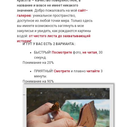
Красота — качество поверхностное, а
название и вовсе не имеет никакого
значения.
Добро пожаловать на мой
сайт–
галерею
: уникальное пространство,
доступное из любой точки мира. Только здесь
вы имеете возможность заглянуть в мое
закулисье и увидеть, как рождаются картины
водой:
от чистого листа до захватывающей
истории!
И ТУТ У ВАС ЕСТЬ 2 ВАРИАНТА::
БЫСТРЫЙ!
Посмотрите
фото,
не читая
, 30
секунд.
Понимание на 20%
ПРИЯТНЫЙ!
Смотрите
и плавно
читайте
3
минуты.
Понимание на 90%
Запасной вариант:
для оставшихся 10% —
— звоните мне лично!