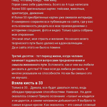
Пишу, что вижу вокруг, чем живу.
Порой сама себе удивляюсь. Всего за 4 года написала
более 500 оригинальных картин: пейзажи, животные,
архитектура, движение…
И более 50 приобретенных картин уже оживили интерьеры.
Я намеренно сохраняю все публикации на сайте, где у вас
есть возможность увидеть все мои произведениями с
историями создания, фото и видео. Только здесь собраны
мои откровения.
Это мой опыт, моя страсть и желания. Но начало моего
творческого пути было далеко не вдохновляющим…
Да и сайта этого не было в помине.
Третий десяток - тот период жизни, когда человек
начинает задаваться вопросами предназначения и
смысла жизненного пути.
Вспомните, как и чем вы любили
рисовать в детстве? Я тоже всегда любила рисовать. И
многие указывали на способности. Но как бы смешно это
ни звучало…
Взяла кисть в 33
Только в 33… Думала, все будет даваться легко, ведь
обладаю природными способностями. Наивная…На деле
оказалось сложно! Пришло осознание:
«талант не кладется
и не дарится, а самим человеком добывается!»
Я выбрала те
самые водные краски. Как оказалось — это самый сложный