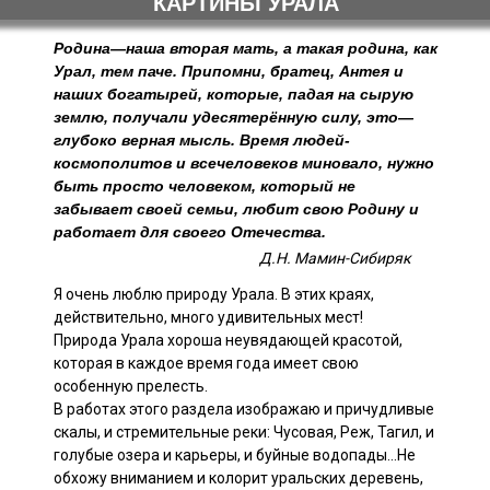
КАРТИНЫ УРАЛА
Родина—наша вторая мать, а такая родина, как
Урал, тем паче. Припомни, братец, Антея и
наших богатырей, которые, падая на сырую
землю, получали удесятерённую силу, это—
глубоко верная мысль. Время людей-
космополитов и всечеловеков миновало, нужно
быть просто человеком, который не
забывает своей семьи, любит свою Родину и
работает для своего Отечества.
Д.Н. Мамин-Сибиряк
Я очень люблю природу Урала. В этих краях,
действительно, много удивительных мест!
Природа Урала хороша неувядающей красотой,
которая в каждое время года имеет свою
особенную прелесть.
В работах этого раздела изображаю и причудливые
скалы, и стремительные реки: Чусовая, Реж, Тагил, и
голубые озера и карьеры, и буйные водопады...Не
обхожу вниманием и колорит уральских деревень,