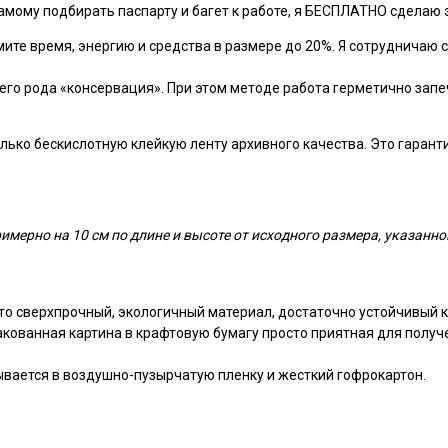
амому подбирать паспарту и багет к работе, я БЕСПЛАТНО сделаю э
ите время, энергию и средства в размере до 20%. Я сотрудничаю с
оего рода «консервация». При этом методе работа герметично запе
ько бескислотную клейкую ленту архивного качества. Это гарантир
мерно на 10 см по длине и высоте от исходного размера, указанно
то сверхпрочный, экологичный материал, достаточно устойчивый к
пакованная картина в крафтовую бумагу просто приятная для получ
ывается в воздушно-пузырчатую пленку и жесткий гофрокартон.