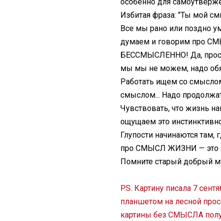
особенно для самоутвержен
Избитая фраза: "Ты мой см
Все мы рано или поздно ум
думаем и говорим про СМ
БЕССМЫСЛЕННО! Да, прост
мы мы не можем, надо обя
Работать ищем со смысло
смыслом... Надо продолжа
Чувствовать, что жизнь на
ощущаем это инстинктивно,
Глупости начинаются там,
про СМЫСЛ ЖИЗНИ — это лу
Помните старый добрый муль
P.S. Картину писала 7 сентя
планшетом на лесной прос
картины без СМЫСЛА получ