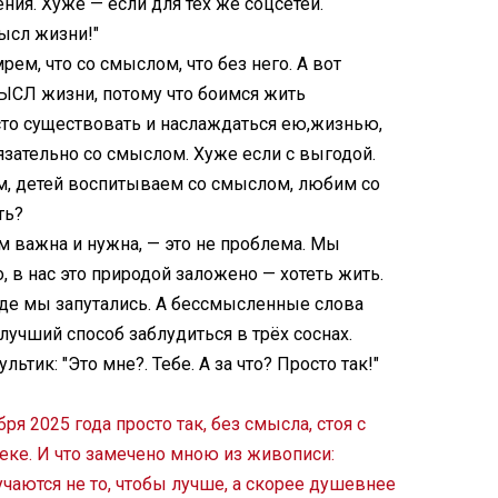
ия. Хуже — если для тех же соцсетей.
ысл жизни!"
рем, что со смыслом, что без него. А вот
ЫСЛ жизни, потому что боимся жить
о существовать и наслаждаться ею,жизнью,
зательно со смыслом. Хуже если с выгодой.
м, детей воспитываем со смыслом, любим со
ть?
м важна и нужна, — это не проблема. Мы
 в нас это природой заложено — хотеть жить.
 где мы запутались. А бессмысленные слова
чший способ заблудиться в трёх соснах.
тик: "Это мне?. Тебе. А за что? Просто так!"
бря 2025 года просто так, без смысла, стоя с
еке. И что замечено мною из живописи:
аются не то, чтобы лучше, а скорее душевнее