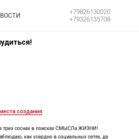
+79826130020
ВОСТИ
+79326135708
лудиться!
места создания
 в трех соснах в поисках СМЫСЛа ЖИЗНИ!
аблюдаю, как усердно в социальных сетях, да