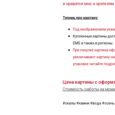
и нравятся мне и зрителям
Теперь про картину:
Под изображением указы
Купленные картины дост
EMS а также в регионы.
При покупке картина офо
увеличивают картину на 
упаковке читайте подро
Цена картины с оформ
Стоимость работы на моме
#скалы #камни #вода #осень