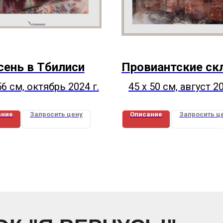
сень в Тбилиси
Провиантские с
56 см, октябрь 2024 г.
45 х 50 см, август 20
ание
Запросить цену
Описание
Запросить ц