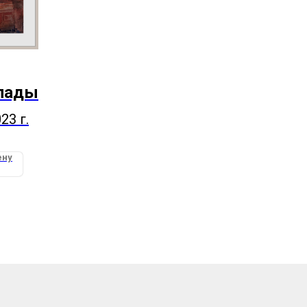
клады
23 г.
ену