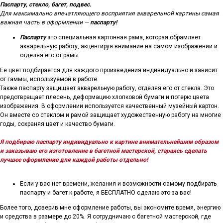
Паспарту, стекло, багет, подвес.
Для максимально впечатляющего восприятия акварельной картины самая
важная часть в оформлении —
паспарту!
Паспарту
это специальная картонная рама, которая обрамляет
акварельную работу, акцентируя внимание на самом изображении и
отделяя его от рамы.
Ее цвет подбирается для каждого произведения индивидуально и зависит
от гаммы, используемой в работе.
Также паспарту защищает акварельную работу, отделяя его от стекла. Это
предотвращает плесень, деформацию хлопковой бумаги и потерю цвета
изображения. В оформлении используется качественный музейный картон.
Он вместе со стеклом и рамой защищает художественную работу на многие
годы, сохраняя цвет и качество бумаги.
Я подбираю паспарту индивидуально к картине внимательнейшим образом
и заказываю его изготовление в багетной мастерской, стараясь сделать
лучшее оформление для каждой работы отдельно!
Если у вас нет времени, желания и возможности самому подбирать
паспарту и багет к работе, я БЕСПЛАТНО сделаю это за вас!
Более того, доверив мне оформление работы, вы экономите время, энергию
и средства в размере до 20%. Я сотрудничаю с багетной мастерской, где