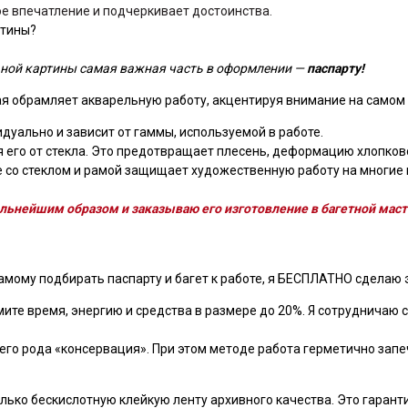
вое впечатление и подчеркивает достоинства.
ртины?
ной картины самая важная часть в оформлении —
паспарту!
ая обрамляет акварельную работу, акцентируя внимание на самом 
дуально и зависит от гаммы, используемой в работе.
 его от стекла. Это предотвращает плесень, деформацию хлопков
 со стеклом и рамой защищает художественную работу на многие г
льнейшим образом и заказываю его изготовление в багетной маст
амому подбирать паспарту и багет к работе, я БЕСПЛАТНО сделаю э
ите время, энергию и средства в размере до 20%. Я сотрудничаю с
оего рода «консервация». При этом методе работа герметично запе
ько бескислотную клейкую ленту архивного качества. Это гарантир