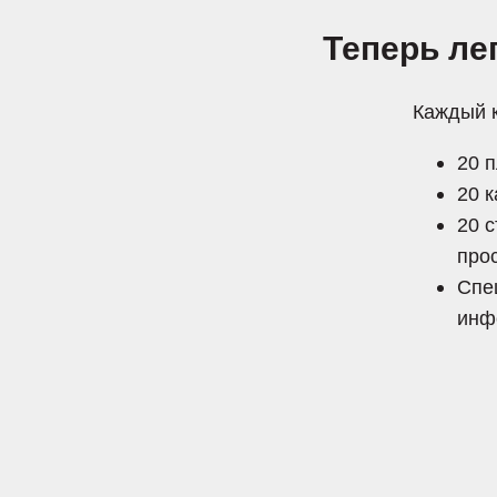
Теперь ле
Каждый к
20 
20 
20 
про
Спе
инф