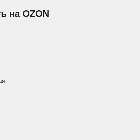
ть на OZON
ая