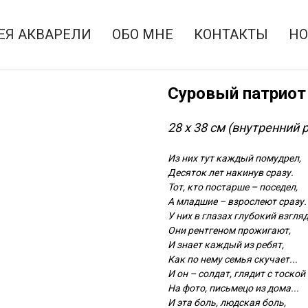
ЕЯ АКВАРЕЛИ
ОБО МНЕ
КОНТАКТЫ
НО
Суровый патриот
28 х 38 см (внутренний 
Из них тут каждый помудрел,
Десяток лет накинув сразу.
Тот, кто постарше – поседел,
А младшие – взрослеют сразу.
У них в глазах глубокий взгляд
Они рентгеном прожигают,
И знает каждый из ребят,
Как по нему семья скучает...
И он – солдат, глядит с тоской
На фото, письмецо из дома...
И эта боль, людская боль,