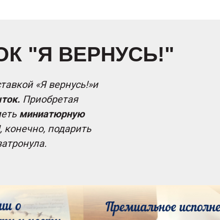
К "Я ВЕРНУСЬ!"
тавкой «Я вернусь!»и
ток.
Приобретая
меть
миниатюрную
, конечно, подарить
затронула.