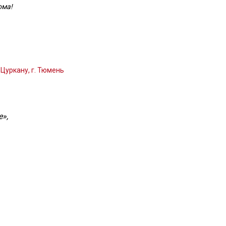
ома!
Цуркану, г. Тюмень
»,