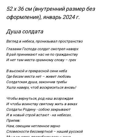
52 х 36 см (внутренний размер без
оформления), январь 2024 г.
Душа солдата
Взгляд в небеса, пронизывал пространство
Глазами Господа солдат смотрел наверх
В рай принимают нас не по гражданству
И нет там места срамному слову – грех
В высокой и прекрасной сини неба
Где бесам места нет – живет любовь
Солдатская душа, закончив требы
Ушла наверх, чтоб воскреситься вновь!
Чтобы вернуться, род наш возрождая
И чтобы воинству святому жить в веках
Солдаты Родину - собою закрывают
И в новый строй встают - на небесах.
Припев:
Нам, сеющим нетленное зерно
Словесности бессмертной – нашей русской