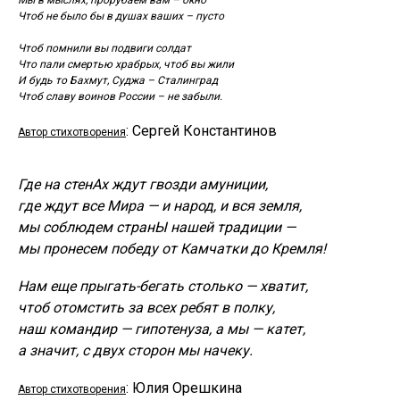
Мы в мыслях, прорубаем вам – окно
Чтоб не было бы в душах ваших – пусто
Чтоб помнили вы подвиги солдат
Что пали смертью храбрых, чтоб вы жили
И будь то Бахмут, Суджа – Сталинград
Чтоб славу воинов России – не забыли.
: Сергей Константинов
Автор стихотворения
Где на стенАх ждут гвозди амуниции,
где ждут все Мира — и народ, и вся земля,
мы соблюдем странЫ нашей традиции —
мы пронесем победу от Камчатки до Кремля!
Нам еще прыгать-бегать столько — хватит,
чтоб отомстить за всех ребят в полку,
наш командир — гипотенуза, а мы — катет,
а значит, с двух сторон мы начеку.
: Юлия Орешкина
Автор стихотворения