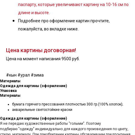
паспарту, которые увеличивают картину на 10-16 см по
длине и высоте.
Подробнее про оформление картин прочтите,
пожалуйста, во вкладке ниже.
Цена картины договорная!
Цена на момент написания 9500 руб.
#кын #урал #зима
Материалы
Одежда для картины (оформление)
Упаковка
Материалы
бумага горячего прессования плотностью 300 гр.(100% хлопок);
акварельные светостойкие краски
Одежда для картины (оформление)
Я не передаю художественные работы "голыми". Поэтому
подбираю "одежду" индивидуально для каждого произведения по цвету,
стилю, материалу. При приобретении картины обговариваем предпочтения