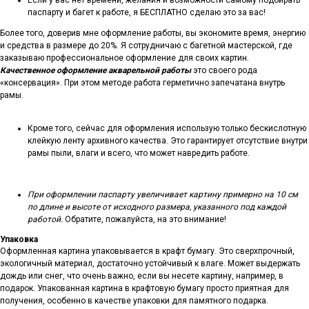
Если у вас нет времени, желания и возможности самому подбирать
паспарту и багет к работе, я БЕСПЛАТНО сделаю это за вас!
Более того, доверив мне оформление работы, вы экономите время, энергию
и средства в размере до 20%. Я сотрудничаю с багетной мастерской, где
заказываю профессиональное оформление для своих картин.
Качественное оформление акварельной работы
это своего рода
«консервация». При этом методе работа герметично запечатана внутрь
рамы.
Кроме того, сейчас для оформления использую только бескислотную
клейкую ленту архивного качества. Это гарантирует отсутствие внутри
рамы пыли, влаги и всего, что может навредить работе.
При оформлении паспарту увеличивает картину примерно на 10 см
по длине и высоте от исходного размера, указанного под каждой
работой.
Обратите, пожалуйста, на это внимание!
Упаковка
Оформленная картина упаковывается в крафт бумагу. Это сверхпрочный,
экологичный материал, достаточно устойчивый к влаге. Может выдержать
дождь или снег, что очень важно, если вы несете картину, например, в
подарок. Упакованная картина в крафтовую бумагу просто приятная для
получения, особенно в качестве упаковки для памятного подарка.