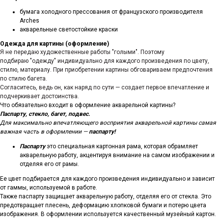
бумага холодного прессования от французского производителя
Arches
акварельные светостойкие краски
Одежда для картины (оформление)
Я не передаю художественные работы "голыми". Поэтому
подбираю "одежду" индивидуально для каждого произведения по цвету,
стилю, материалу. При приобретении картины обговариваем предпочтения
по стилю багета.
Согласитесь, ведь он, как наряд по сути — создает первое впечатление и
подчеркивает достоинства.
Что обязательно входит в оформление акварельной картины?
Паспарту, стекло, багет, подвес.
Для максимально впечатляющего восприятия акварельной картины самая
важная часть в оформлении —
паспарту!
Паспарту
это специальная картонная рама, которая обрамляет
акварельную работу, акцентируя внимание на самом изображении и
отделяя его от рамы.
Ее цвет подбирается для каждого произведения индивидуально и зависит
от гаммы, используемой в работе.
Также паспарту защищает акварельную работу, отделяя его от стекла. Это
предотвращает плесень, деформацию хлопковой бумаги и потерю цвета
изображения. В оформлении используется качественный музейный картон.