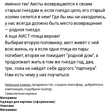
именно так! Аисты возвращаются к своим
старым гнездам и, если гнездо цело, его старый
хозяин селится в нем! Где бы мы ни находились,
у нас всегда должно быть место возвращения
— родное гнездо.
А еще АИСТ-птица верная!
Выбирая вторую половинку, аист живёт с ней
всю жизнь, ну а если одна птица из пары
погибает, вторая не покидает "родной дом", а
продолжает жить в том же гнезде год, два,
три...пока не найдёт себе другого "партнера".
Нам есть чему у них поучиться.
Написала эскизы:
продумала тон, создала атмосферу, добработала
композицию, подобрала палитру.
Символичная картина.
Материалы
Одежда для картины (оформление)
Упаковка
Материалы