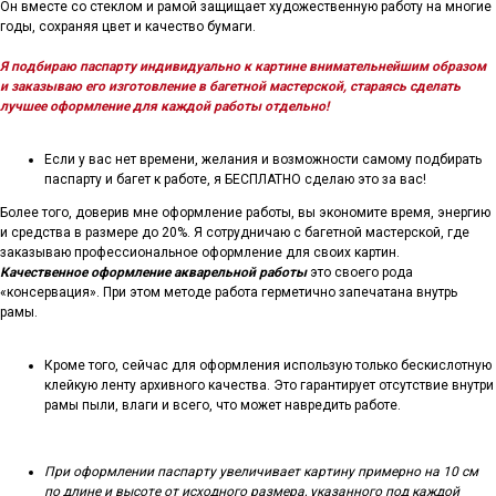
Он вместе со стеклом и рамой защищает художественную работу на многие
годы, сохраняя цвет и качество бумаги.
Я подбираю паспарту индивидуально к картине внимательнейшим образом
и заказываю его изготовление в багетной мастерской, стараясь сделать
лучшее оформление для каждой работы отдельно!
Если у вас нет времени, желания и возможности самому подбирать
паспарту и багет к работе, я БЕСПЛАТНО сделаю это за вас!
Более того, доверив мне оформление работы, вы экономите время, энергию
и средства в размере до 20%. Я сотрудничаю с багетной мастерской, где
заказываю профессиональное оформление для своих картин.
Качественное оформление акварельной работы
это своего рода
«консервация». При этом методе работа герметично запечатана внутрь
рамы.
Кроме того, сейчас для оформления использую только бескислотную
клейкую ленту архивного качества. Это гарантирует отсутствие внутри
рамы пыли, влаги и всего, что может навредить работе.
При оформлении паспарту увеличивает картину примерно на 10 см
по длине и высоте от исходного размера, указанного под каждой