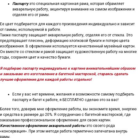
Паспарту
это специальная картонная рама, которая обрамляет
акварельную работу, акцентируя внимание на самом изображении и
отделяя его от рамы.
Ее цвет подбирается для каждого произведения индивидуально и зависит
от гаммы, используемой в работе.
Также паспарту защищает акварельную работу, отделяя его от стекла. Это
предотвращает плесень, деформацию хлопковой бумаги и потерю цвета
изображения. В оформлении используется качественный музейный картон.
Он вместе со стеклом и рамой защищает художественную работу на многие
годы, сохраняя цвет и качество бумаги.
Я подбираю паспарту индивидуально к картине внимательнейшим образом
и заказываю его изготовление в багетной мастерской, стараясь сделать
лучшее оформление для каждой работы отдельно!
Если у вас нет времени, желания и возможности самому подбирать
паспарту и багет к работе, я БЕСПЛАТНО сделаю это за вас!
Более того, доверив мне оформление работы, вы экономите время, энергию
и средства в размере до 20%. Я сотрудничаю с багетной мастерской, где
заказываю профессиональное оформление для своих картин.
Качественное оформление акварельной работы
это своего рода
«консервация». При этом методе работа герметично запечатана внутрь
рамы.