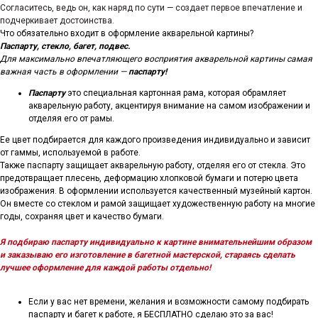
Согласитесь, ведь он, как наряд по сути — создает первое впечатление и
подчеркивает достоинства.
Что обязательно входит в оформление акварельной картины?
Паспарту, стекло, багет, подвес.
Для максимально впечатляющего восприятия акварельной картины самая
важная часть в оформлении —
паспарту!
Паспарту
это специальная картонная рама, которая обрамляет
акварельную работу, акцентируя внимание на самом изображении и
отделяя его от рамы.
Ее цвет подбирается для каждого произведения индивидуально и зависит
от гаммы, используемой в работе.
Также паспарту защищает акварельную работу, отделяя его от стекла. Это
предотвращает плесень, деформацию хлопковой бумаги и потерю цвета
изображения. В оформлении используется качественный музейный картон.
Он вместе со стеклом и рамой защищает художественную работу на многие
годы, сохраняя цвет и качество бумаги.
Я подбираю паспарту индивидуально к картине внимательнейшим образом
и заказываю его изготовление в багетной мастерской, стараясь сделать
лучшее оформление для каждой работы отдельно!
Если у вас нет времени, желания и возможности самому подбирать
паспарту и багет к работе, я БЕСПЛАТНО сделаю это за вас!