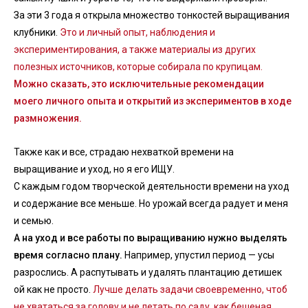
За эти 3 года я открыла множество тонкостей выращивания
клубники.
Это и личный опыт, наблюдения и
экспериментирования, а также материалы из других
полезных источников, которые собирала по крупицам.
Можно сказать, это исключительные рекомендации
моего личного опыта и открытий из экспериментов в ходе
размножения.
Также как и все, страдаю нехваткой времени на
выращивание и уход, но я его ИЩУ.
С каждым годом творческой деятельности времени на уход
и содержание все меньше. Но урожай всегда радует и меня
и семью.
А на уход и все работы по выращиванию нужно выделять
время согласно плану.
Например, упустил период — усы
разрослись. А распутывать и удалять плантацию детишек
ой как не просто.
Лучше делать задачи своевременно, чтоб
не хвататься за голову и не летать по саду, как бешеная