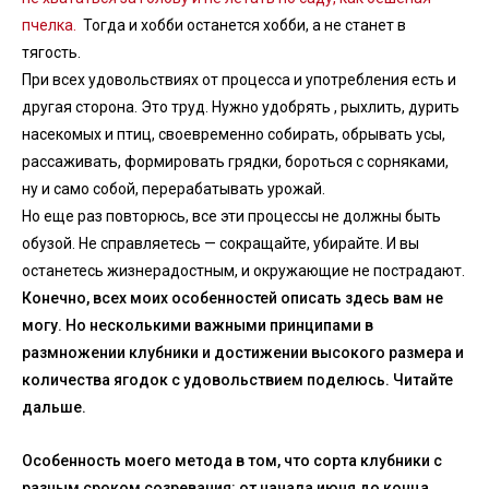
пчелка.
Тогда и хобби останется хобби, а не станет в
тягость.
При всех удовольствиях от процесса и употребления есть и
другая сторона. Это труд. Нужно удобрять , рыхлить, дурить
насекомых и птиц, своевременно собирать, обрывать усы,
рассаживать, формировать грядки, бороться с сорняками,
ну и само собой, перерабатывать урожай.
Но еще раз повторюсь, все эти процессы не должны быть
обузой. Не справляетесь — сокращайте, убирайте. И вы
останетесь жизнерадостным, и окружающие не пострадают.
Конечно, всех моих особенностей описать здесь вам не
могу. Но несколькими важными принципами в
размножении клубники и достижении высокого размера и
количества ягодок с удовольствием поделюсь. Читайте
дальше.
Особенность моего метода в том, что сорта клубники с
разным сроком созревания: от начала июня до конца