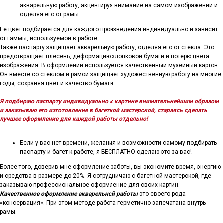
акварельную работу, акцентируя внимание на самом изображении и
отделяя его от рамы.
Ее цвет подбирается для каждого произведения индивидуально и зависит
от гаммы, используемой в работе.
Также паспарту защищает акварельную работу, отделяя его от стекла. Это
предотвращает плесень, деформацию хлопковой бумаги и потерю цвета
изображения. В оформлении используется качественный музейный картон.
Он вместе со стеклом и рамой защищает художественную работу на многие
годы, сохраняя цвет и качество бумаги.
Я подбираю паспарту индивидуально к картине внимательнейшим образом
и заказываю его изготовление в багетной мастерской, стараясь сделать
лучшее оформление для каждой работы отдельно!
Если у вас нет времени, желания и возможности самому подбирать
паспарту и багет к работе, я БЕСПЛАТНО сделаю это за вас!
Более того, доверив мне оформление работы, вы экономите время, энергию
и средства в размере до 20%. Я сотрудничаю с багетной мастерской, где
заказываю профессиональное оформление для своих картин.
Качественное оформление акварельной работы
это своего рода
«консервация». При этом методе работа герметично запечатана внутрь
рамы.