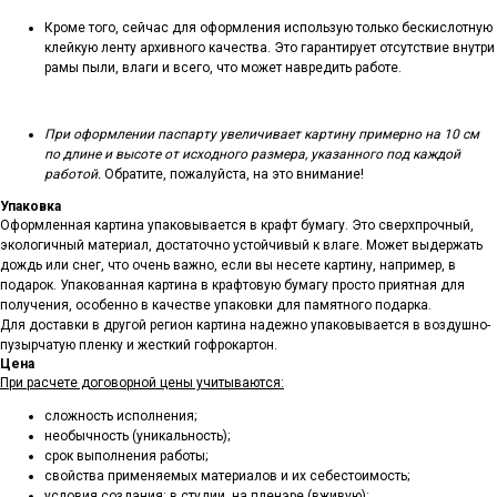
Кроме того, сейчас для оформления использую только бескислотную
клейкую ленту архивного качества. Это гарантирует отсутствие внутри
рамы пыли, влаги и всего, что может навредить работе.
При оформлении паспарту увеличивает картину примерно на 10 см
по длине и высоте от исходного размера, указанного под каждой
работой.
Обратите, пожалуйста, на это внимание!
Упаковка
Оформленная картина упаковывается в крафт бумагу. Это сверхпрочный,
экологичный материал, достаточно устойчивый к влаге. Может выдержать
дождь или снег, что очень важно, если вы несете картину, например, в
подарок. Упакованная картина в крафтовую бумагу просто приятная для
получения, особенно в качестве упаковки для памятного подарка.
Для доставки в другой регион картина надежно упаковывается в воздушно-
пузырчатую пленку и жесткий гофрокартон.
Цена
При расчете договорной цены учитываются:
сложность исполнения;
необычность (уникальность);
срок выполнения работы;
свойства применяемых материалов и их себестоимость;
условия создания: в студии, на пленэре (вживую);