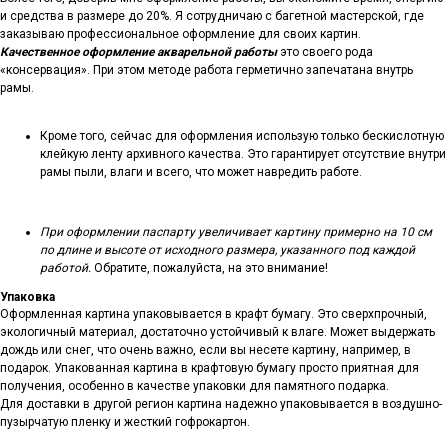
и средства в размере до 20%. Я сотрудничаю с багетной мастерской, где
заказываю профессиональное оформление для своих картин.
Качественное оформление акварельной работы
это своего рода
«консервация». При этом методе работа герметично запечатана внутрь
рамы.
Кроме того, сейчас для оформления использую только бескислотную
клейкую ленту архивного качества. Это гарантирует отсутствие внутри
рамы пыли, влаги и всего, что может навредить работе.
При оформлении паспарту увеличивает картину примерно на 10 см
по длине и высоте от исходного размера, указанного под каждой
работой.
Обратите, пожалуйста, на это внимание!
Упаковка
Оформленная картина упаковывается в крафт бумагу. Это сверхпрочный,
экологичный материал, достаточно устойчивый к влаге. Может выдержать
дождь или снег, что очень важно, если вы несете картину, например, в
подарок. Упакованная картина в крафтовую бумагу просто приятная для
получения, особенно в качестве упаковки для памятного подарка.
Для доставки в другой регион картина надежно упаковывается в воздушно-
пузырчатую пленку и жесткий гофрокартон.