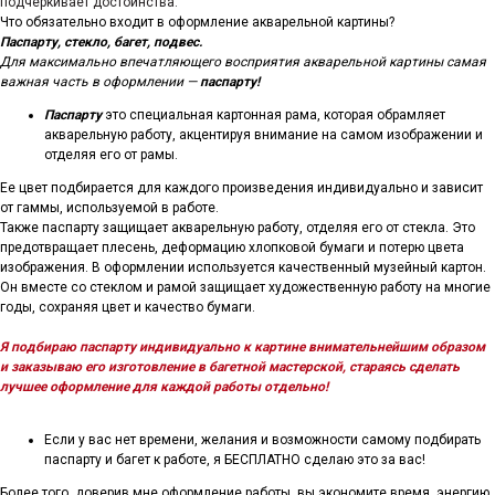
подчеркивает достоинства.
Что обязательно входит в оформление акварельной картины?
Паспарту, стекло, багет, подвес.
Для максимально впечатляющего восприятия акварельной картины самая
важная часть в оформлении —
паспарту!
Паспарту
это специальная картонная рама, которая обрамляет
акварельную работу, акцентируя внимание на самом изображении и
отделяя его от рамы.
Ее цвет подбирается для каждого произведения индивидуально и зависит
от гаммы, используемой в работе.
Также паспарту защищает акварельную работу, отделяя его от стекла. Это
предотвращает плесень, деформацию хлопковой бумаги и потерю цвета
изображения. В оформлении используется качественный музейный картон.
Он вместе со стеклом и рамой защищает художественную работу на многие
годы, сохраняя цвет и качество бумаги.
Я подбираю паспарту индивидуально к картине внимательнейшим образом
и заказываю его изготовление в багетной мастерской, стараясь сделать
лучшее оформление для каждой работы отдельно!
Если у вас нет времени, желания и возможности самому подбирать
паспарту и багет к работе, я БЕСПЛАТНО сделаю это за вас!
Более того, доверив мне оформление работы, вы экономите время, энергию