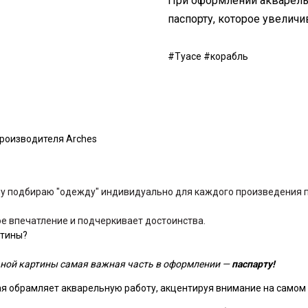
При оформлении акварельн
паспорту, которое увеличи
#Туасе #корабль
производителя Arches
у подбираю "одежду" индивидуально для каждого произведения по
вое впечатление и подчеркивает достоинства.
ртины?
ной картины самая важная часть в оформлении —
паспарту!
ая обрамляет акварельную работу, акцентируя внимание на самом 