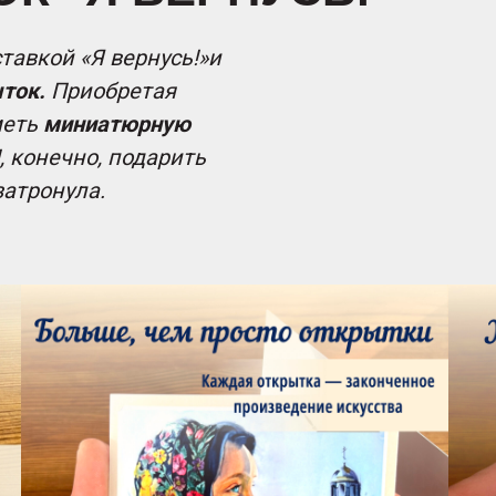
тавкой «Я вернусь!»и
ток.
Приобретая
меть
миниатюрную
, конечно, подарить
затронула.