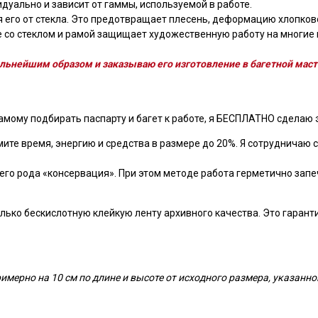
дуально и зависит от гаммы, используемой в работе.
 его от стекла. Это предотвращает плесень, деформацию хлопков
 со стеклом и рамой защищает художественную работу на многие г
льнейшим образом и заказываю его изготовление в багетной маст
амому подбирать паспарту и багет к работе, я БЕСПЛАТНО сделаю э
ите время, энергию и средства в размере до 20%. Я сотрудничаю с
оего рода «консервация». При этом методе работа герметично запе
ько бескислотную клейкую ленту архивного качества. Это гарантир
мерно на 10 см по длине и высоте от исходного размера, указанно