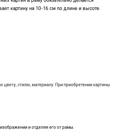
ых картин в раму обязательно делается
вает картину на 10-16 см по длине и высоте.
 цвету, стилю, материалу. При приобретении картины
изображении и отделяя его от рамы.