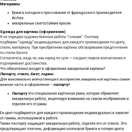
Материалы
бумага холодного прессования от французского производителя
Arches
акварельные светостойкие краски
Одежда для картины (оформление)
Я не передаю художественные работы "голыми". Поэтому
подбираю "одежду" индивидуально для каждого произведения по цвету,
стилю, материалу. При приобретении картины обговариваем предпочтения
по стилю багета.
Согласитесь, ведь он, как наряд по сути — создает первое впечатление и
подчеркивает достоинства.
Что обязательно входит в оформление акварельной картины?
Паспарту, стекло, багет, подвес.
Для максимально впечатляющего восприятия акварельной картины самая
важная часть в оформлении —
паспарту!
Паспарту
это специальная картонная рама, которая обрамляет
акварельную работу, акцентируя внимание на самом изображении и
отделяя его от рамы.
Ее цвет подбирается для каждого произведения индивидуально и зависит
от гаммы, используемой в работе.
Также паспарту защищает акварельную работу, отделяя его от стекла. Это
предотвращает плесень, деформацию хлопковой бумаги и потерю цвета