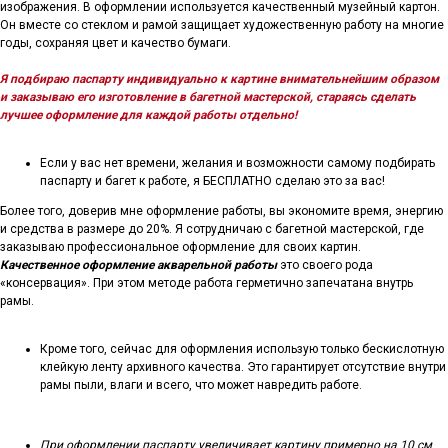
изображения. В оформлении используется качественный музейный картон.
Он вместе со стеклом и рамой защищает художественную работу на многие
годы, сохраняя цвет и качество бумаги.
Я подбираю паспарту индивидуально к картине внимательнейшим образом
и заказываю его изготовление в багетной мастерской, стараясь сделать
лучшее оформление для каждой работы отдельно!
Если у вас нет времени, желания и возможности самому подбирать
паспарту и багет к работе, я БЕСПЛАТНО сделаю это за вас!
Более того, доверив мне оформление работы, вы экономите время, энергию
и средства в размере до 20%. Я сотрудничаю с багетной мастерской, где
заказываю профессиональное оформление для своих картин.
Качественное оформление акварельной работы
это своего рода
«консервация». При этом методе работа герметично запечатана внутрь
рамы.
Кроме того, сейчас для оформления использую только бескислотную
клейкую ленту архивного качества. Это гарантирует отсутствие внутри
рамы пыли, влаги и всего, что может навредить работе.
При оформлении паспарту увеличивает картину примерно на 10 см