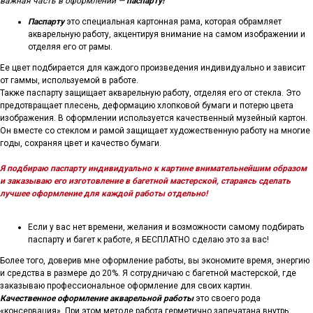
важная часть в оформлении —
паспарту!
Паспарту
это специальная картонная рама, которая обрамляет
акварельную работу, акцентируя внимание на самом изображении и
отделяя его от рамы.
Ее цвет подбирается для каждого произведения индивидуально и зависит
от гаммы, используемой в работе.
Также паспарту защищает акварельную работу, отделяя его от стекла. Это
предотвращает плесень, деформацию хлопковой бумаги и потерю цвета
изображения. В оформлении используется качественный музейный картон.
Он вместе со стеклом и рамой защищает художественную работу на многие
годы, сохраняя цвет и качество бумаги.
Я подбираю паспарту индивидуально к картине внимательнейшим образом
и заказываю его изготовление в багетной мастерской, стараясь сделать
лучшее оформление для каждой работы отдельно!
Если у вас нет времени, желания и возможности самому подбирать
паспарту и багет к работе, я БЕСПЛАТНО сделаю это за вас!
Более того, доверив мне оформление работы, вы экономите время, энергию
и средства в размере до 20%. Я сотрудничаю с багетной мастерской, где
заказываю профессиональное оформление для своих картин.
Качественное оформление акварельной работы
это своего рода
«консервация». При этом методе работа герметично запечатана внутрь