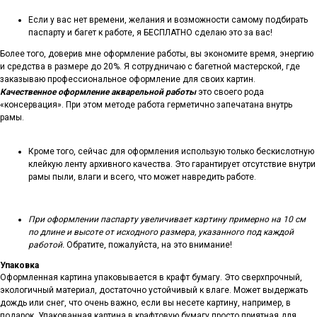
Если у вас нет времени, желания и возможности самому подбирать
паспарту и багет к работе, я БЕСПЛАТНО сделаю это за вас!
Более того, доверив мне оформление работы, вы экономите время, энергию
и средства в размере до 20%. Я сотрудничаю с багетной мастерской, где
заказываю профессиональное оформление для своих картин.
Качественное оформление акварельной работы
это своего рода
«консервация». При этом методе работа герметично запечатана внутрь
рамы.
Кроме того, сейчас для оформления использую только бескислотную
клейкую ленту архивного качества. Это гарантирует отсутствие внутри
рамы пыли, влаги и всего, что может навредить работе.
При оформлении паспарту увеличивает картину примерно на 10 см
по длине и высоте от исходного размера, указанного под каждой
работой.
Обратите, пожалуйста, на это внимание!
Упаковка
Оформленная картина упаковывается в крафт бумагу. Это сверхпрочный,
экологичный материал, достаточно устойчивый к влаге. Может выдержать
дождь или снег, что очень важно, если вы несете картину, например, в
подарок. Упакованная картина в крафтовую бумагу просто приятная для