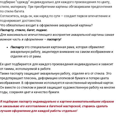
подбираю "одежду" индивидуально для каждого произведения по цвету,
стилю, материалу. При приобретении картины обговариваем предпочтения
по стилю багета.
Согласитесь, ведь он, как наряд по сути — создает первое впечатление и
подчеркивает достоинства.
Что обязательно входит в оформление акварельной картины?
Паспарту, стекло, багет, подвес.
Для максимально впечатляющего восприятия акварельной картины самая
важная часть в оформлении —
паспарту!
Паспарту
это специальная картонная рама, которая обрамляет
акварельную работу, акцентируя внимание на самом изображении и
отделяя его от рамы.
Ее цвет подбирается для каждого произведения индивидуально и зависит
от гаммы, используемой в работе.
Также паспарту защищает акварельную работу, отделяя его от стекла. Это
предотвращает плесень, деформацию хлопковой бумаги и потерю цвета
изображения. В оформлении используется качественный музейный картон.
Он вместе со стеклом и рамой защищает художественную работу на многие
годы, сохраняя цвет и качество бумаги.
Я подбираю паспарту индивидуально к картине внимательнейшим образом
и заказываю его изготовление в багетной мастерской, стараясь сделать
лучшее оформление для каждой работы отдельно!