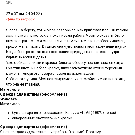
SKU:
27 x 37 см, 04.04.22 г.
Цена по запросу
Я села на берегу, только все разложила, как прибежал пес. Он громко
лаял на меня в метрах 5, пока писала работу. Честно сказать, было
внутри страшно, но я старалась не замечать его и, не оборачиваясь,
продолжала писать. Видимо она чувствовала мой адреналин внутри.
Когда быстро схватываю состояние природы на пленере, внутри
бурлит энергия и драйв.
Уже собирала кисти и краски, близко к берегу проплывала ондатра.
Схватив кисть и набрав краску, лихо запечатлела этот интересный
момент. Теперь этот зверек навсегда живет здесь.
Собака отступила. Моя невозмутимость и спокойствие дали понять,
что она не главная.
Материалы
Одежда для картины (оформление)
Упаковка
Материалы
бумага горячего прессования Palazzo Elit Art( 100% хлопок)
акварельные светостойкие краски
Одежда для картины (оформление)
Я не передаю художественные работы "голыми". Поэтому