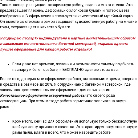
Также паспарту защищает акварельную работу, отделяя его от стекла. Это
предотвращает плесень, деформацию хлопковой бумаги и потерю цвета
изображения. В оформлении используется качественный музейный картон.
Он вместе со стеклом и рамой защищает художественную работу на многие
годы, сохраняя цвет и качество бумаги.
Я подбираю паспарту индивидуально к картине внимательнейшим образом
и заказываю его изготовление в багетной мастерской, стараясь сделать
лучшее оформление для каждой работы отдельно!
Если у вас нет времени, желания и возможности самому подбирать
паспарту и багет к работе, я БЕСПЛАТНО сделаю это за вас!
Более того, доверив мне оформление работы, вы экономите время, энергию
и средства в размере до 20%. Я сотрудничаю с багетной мастерской, где
заказываю профессиональное оформление для своих картин.
Качественное оформление акварельной работы
это своего рода
«консервация». При этом методе работа герметично запечатана внутрь
рамы.
Кроме того, сейчас для оформления использую только бескислотную
клейкую ленту архивного качества. Это гарантирует отсутствие внутри
рамы пыли, влаги и всего, что может навредить работе.