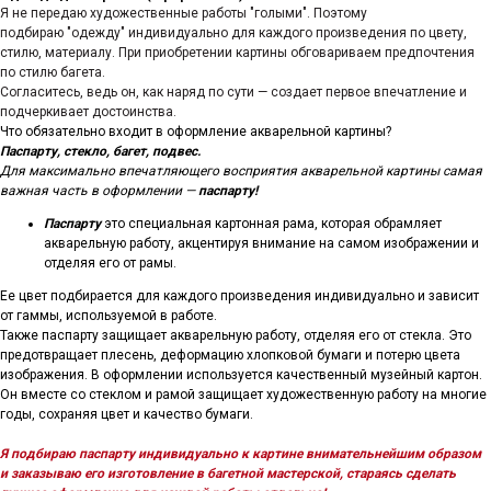
Я не передаю художественные работы "голыми". Поэтому
подбираю "одежду" индивидуально для каждого произведения по цвету,
стилю, материалу. При приобретении картины обговариваем предпочтения
по стилю багета.
Согласитесь, ведь он, как наряд по сути — создает первое впечатление и
подчеркивает достоинства.
Что обязательно входит в оформление акварельной картины?
Паспарту, стекло, багет, подвес.
Для максимально впечатляющего восприятия акварельной картины самая
важная часть в оформлении —
паспарту!
Паспарту
это специальная картонная рама, которая обрамляет
акварельную работу, акцентируя внимание на самом изображении и
отделяя его от рамы.
Ее цвет подбирается для каждого произведения индивидуально и зависит
от гаммы, используемой в работе.
Также паспарту защищает акварельную работу, отделяя его от стекла. Это
предотвращает плесень, деформацию хлопковой бумаги и потерю цвета
изображения. В оформлении используется качественный музейный картон.
Он вместе со стеклом и рамой защищает художественную работу на многие
годы, сохраняя цвет и качество бумаги.
Я подбираю паспарту индивидуально к картине внимательнейшим образом
и заказываю его изготовление в багетной мастерской, стараясь сделать