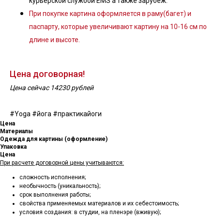
курьерской службой EMS а также зарубеж.
При покупке картина оформляется в раму(багет) и
паспарту, которые увеличивают картину на 10-16 см по
длине и высоте.
Цена договорная!
Цена сейчас 14230 рублей
#Yoga #йога #практикайоги
Цена
Материалы
Одежда для картины (оформление)
Упаковка
Цена
При расчете договорной цены учитываются:
сложность исполнения;
необычность (уникальность);
срок выполнения работы;
свойства применяемых материалов и их себестоимость;
условия создания: в студии, на пленэре (вживую);