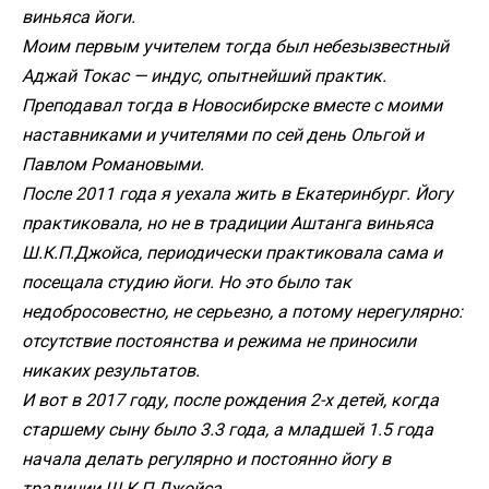
виньяса йоги.
Моим первым учителем тогда был небезызвестный
Аджай Токас — индус, опытнейший практик.
Преподавал тогда в Новосибирске вместе с моими
наставниками и учителями по сей день Ольгой и
Павлом Романовыми.
После 2011 года я уехала жить в Екатеринбург. Йогу
практиковала, но не в традиции Аштанга виньяса
Ш.К.П.Джойса, периодически практиковала сама и
посещала студию йоги. Но это было так
недобросовестно, не серьезно, а потому нерегулярно:
отсутствие постоянства и режима не приносили
никаких результатов.
И вот в 2017 году, после рождения 2-х детей, когда
старшему сыну было 3.3 года, а младшей 1.5 года
начала делать регулярно и постоянно йогу в
традиции Ш.К.П.Джойса .