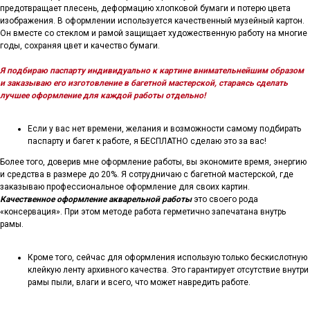
предотвращает плесень, деформацию хлопковой бумаги и потерю цвета
изображения. В оформлении используется качественный музейный картон.
Он вместе со стеклом и рамой защищает художественную работу на многие
годы, сохраняя цвет и качество бумаги.
Я подбираю паспарту индивидуально к картине внимательнейшим образом
и заказываю его изготовление в багетной мастерской, стараясь сделать
лучшее оформление для каждой работы отдельно!
Если у вас нет времени, желания и возможности самому подбирать
паспарту и багет к работе, я БЕСПЛАТНО сделаю это за вас!
Более того, доверив мне оформление работы, вы экономите время, энергию
и средства в размере до 20%. Я сотрудничаю с багетной мастерской, где
заказываю профессиональное оформление для своих картин.
Качественное оформление акварельной работы
это своего рода
«консервация». При этом методе работа герметично запечатана внутрь
рамы.
Кроме того, сейчас для оформления использую только бескислотную
клейкую ленту архивного качества. Это гарантирует отсутствие внутри
рамы пыли, влаги и всего, что может навредить работе.