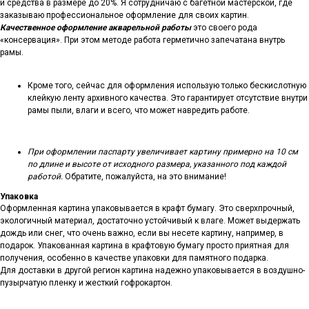
и средства в размере до 20%. Я сотрудничаю с багетной мастерской, где
заказываю профессиональное оформление для своих картин.
Качественное оформление акварельной работы
это своего рода
«консервация». При этом методе работа герметично запечатана внутрь
рамы.
Кроме того, сейчас для оформления использую только бескислотную
клейкую ленту архивного качества. Это гарантирует отсутствие внутри
рамы пыли, влаги и всего, что может навредить работе.
При оформлении паспарту увеличивает картину примерно на 10 см
по длине и высоте от исходного размера, указанного под каждой
работой.
Обратите, пожалуйста, на это внимание!
Упаковка
Оформленная картина упаковывается в крафт бумагу. Это сверхпрочный,
экологичный материал, достаточно устойчивый к влаге. Может выдержать
дождь или снег, что очень важно, если вы несете картину, например, в
подарок. Упакованная картина в крафтовую бумагу просто приятная для
получения, особенно в качестве упаковки для памятного подарка.
Для доставки в другой регион картина надежно упаковывается в воздушно-
пузырчатую пленку и жесткий гофрокартон.