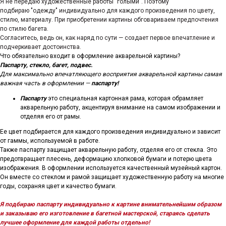
Я не передаю художественные работы "голыми". Поэтому
подбираю "одежду" индивидуально для каждого произведения по цвету,
стилю, материалу. При приобретении картины обговариваем предпочтения
по стилю багета.
Согласитесь, ведь он, как наряд по сути — создает первое впечатление и
подчеркивает достоинства.
Что обязательно входит в оформление акварельной картины?
Паспарту, стекло, багет, подвес.
Для максимально впечатляющего восприятия акварельной картины самая
важная часть в оформлении —
паспарту!
Паспарту
это специальная картонная рама, которая обрамляет
акварельную работу, акцентируя внимание на самом изображении и
отделяя его от рамы.
Ее цвет подбирается для каждого произведения индивидуально и зависит
от гаммы, используемой в работе.
Также паспарту защищает акварельную работу, отделяя его от стекла. Это
предотвращает плесень, деформацию хлопковой бумаги и потерю цвета
изображения. В оформлении используется качественный музейный картон.
Он вместе со стеклом и рамой защищает художественную работу на многие
годы, сохраняя цвет и качество бумаги.
Я подбираю паспарту индивидуально к картине внимательнейшим образом
и заказываю его изготовление в багетной мастерской, стараясь сделать
лучшее оформление для каждой работы отдельно!