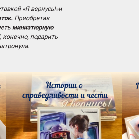
тавкой «Я вернусь!»и
ток.
Приобретая
меть
миниатюрную
, конечно, подарить
затронула.