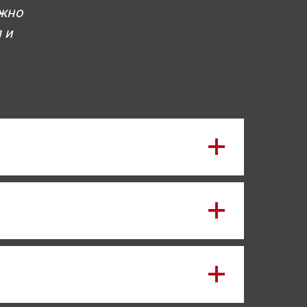
лжно
 и