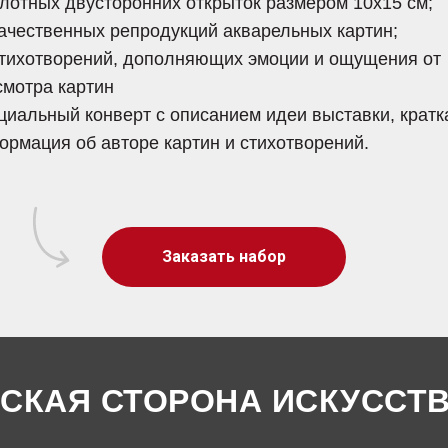
плотных двусторонних открыток размером 10х15 см;
качественных репродукций акварельных картин;
стихотворений, дополняющих эмоции и ощущения от
смотра картин
циальный конверт с описанием идеи выставки, кратк
ормация об авторе картин и стихотворений.
Заказать набор
СКАЯ СТОРОНА ИСКУССТ