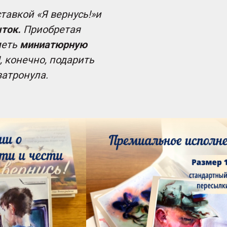
тавкой «Я вернусь!»и
ток.
Приобретая
меть
миниатюрную
, конечно, подарить
затронула.