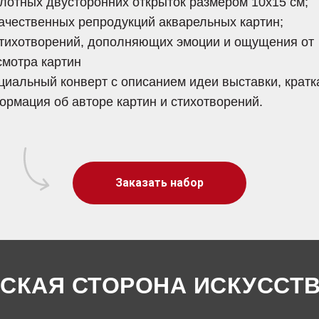
плотных двусторонних открыток размером 10х15 см;
качественных репродукций акварельных картин;
стихотворений, дополняющих эмоции и ощущения от
смотра картин
циальный конверт с описанием идеи выставки, кратк
ормация об авторе картин и стихотворений.
Заказать набор
СКАЯ СТОРОНА ИСКУССТ