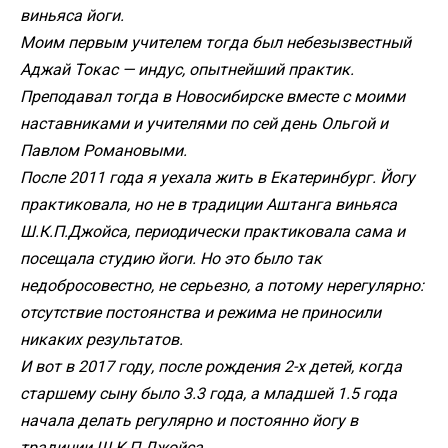
виньяса йоги.
Моим первым учителем тогда был небезызвестный
Аджай Токас — индус, опытнейший практик.
Преподавал тогда в Новосибирске вместе с моими
наставниками и учителями по сей день Ольгой и
Павлом Романовыми.
После 2011 года я уехала жить в Екатеринбург. Йогу
практиковала, но не в традиции Аштанга виньяса
Ш.К.П.Джойса, периодически практиковала сама и
посещала студию йоги. Но это было так
недобросовестно, не серьезно, а потому нерегулярно:
отсутствие постоянства и режима не приносили
никаких результатов.
И вот в 2017 году, после рождения 2-х детей, когда
старшему сыну было 3.3 года, а младшей 1.5 года
начала делать регулярно и постоянно йогу в
традиции Ш.К.П.Джойса .