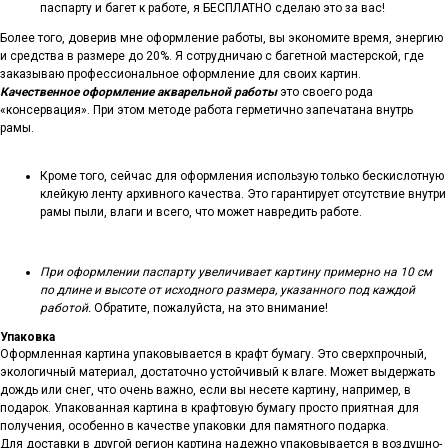
паспарту и багет к работе, я БЕСПЛАТНО сделаю это за вас!
Более того, доверив мне оформление работы, вы экономите время, энергию
и средства в размере до 20%. Я сотрудничаю с багетной мастерской, где
заказываю профессиональное оформление для своих картин.
Качественное оформление акварельной работы
это своего рода
«консервация». При этом методе работа герметично запечатана внутрь
рамы.
Кроме того, сейчас для оформления использую только бескислотную
клейкую ленту архивного качества. Это гарантирует отсутствие внутри
рамы пыли, влаги и всего, что может навредить работе.
При оформлении паспарту увеличивает картину примерно на 10 см
по длине и высоте от исходного размера, указанного под каждой
работой.
Обратите, пожалуйста, на это внимание!
Упаковка
Оформленная картина упаковывается в крафт бумагу. Это сверхпрочный,
экологичный материал, достаточно устойчивый к влаге. Может выдержать
дождь или снег, что очень важно, если вы несете картину, например, в
подарок. Упакованная картина в крафтовую бумагу просто приятная для
получения, особенно в качестве упаковки для памятного подарка.
Для доставки в другой регион картина надежно упаковывается в воздушно-