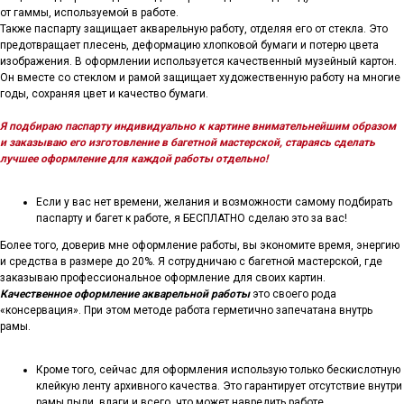
от гаммы, используемой в работе.
Также паспарту защищает акварельную работу, отделяя его от стекла. Это
предотвращает плесень, деформацию хлопковой бумаги и потерю цвета
изображения. В оформлении используется качественный музейный картон.
Он вместе со стеклом и рамой защищает художественную работу на многие
годы, сохраняя цвет и качество бумаги.
Я подбираю паспарту индивидуально к картине внимательнейшим образом
и заказываю его изготовление в багетной мастерской, стараясь сделать
лучшее оформление для каждой работы отдельно!
Если у вас нет времени, желания и возможности самому подбирать
паспарту и багет к работе, я БЕСПЛАТНО сделаю это за вас!
Более того, доверив мне оформление работы, вы экономите время, энергию
и средства в размере до 20%. Я сотрудничаю с багетной мастерской, где
заказываю профессиональное оформление для своих картин.
Качественное оформление акварельной работы
это своего рода
«консервация». При этом методе работа герметично запечатана внутрь
рамы.
Кроме того, сейчас для оформления использую только бескислотную
клейкую ленту архивного качества. Это гарантирует отсутствие внутри
рамы пыли, влаги и всего, что может навредить работе.