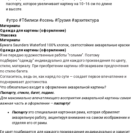
паспорту, которое увеличивает картину на 10−16 см по длине
и высоте.
#утро #Тбилиси #осень #Грузия #архитектура
Материалы
Одежда для картины (оформление)
Упаковка
Материалы
Бумага Saunders Waterford 100% хлопок, светостойкие акварельные краски
Одежда для картины (оформление)
Я не передаю художественные работы "голыми". Поэтому
подбираю "одежду" индивидуально для каждого произведения по цвету,
стилю, материалу. При приобретении картины обговариваем предпочтения
по стилю багета.
Согласитесь, ведь он, как наряд по сути — создает первое впечатление и
подчеркивает достоинства.
Что обязательно входит в оформление акварельной картины?
Паспарту, стекло, багет, подвес.
Для максимально впечатляющего восприятия акварельной картины самая
важная часть в оформлении —
паспарту!
Паспарту
это специальная картонная рама, которая обрамляет
акварельную работу, акцентируя внимание на самом изображении и
отделяя его от рамы.
Ее цвет подбирается для каждого произведения индивидуально и зависит